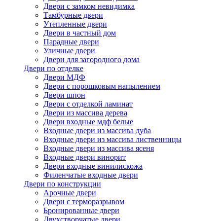
Двери с замком невидимка
Тамбурные двери
Утепленные двери
Двери в частный дом
Парадные двери
Уличные двери
Двери для загородного дома
Двери по отделке
Двери МДФ
Двери с порошковым напылением
Двери шпон
Двери с отделкой ламинат
Двери из массива дерева
Двери входные мдф белые
Входные двери из массива дуба
Входные двери из массива лиственницы
Входные двери из массива ясеня
Входные двери винорит
Двери входные винилискожа
Филенчатые входные двери
Двери по конструкции
Арочные двери
Двери с терморазрывом
Бронированные двери
Двухстворчатые двери