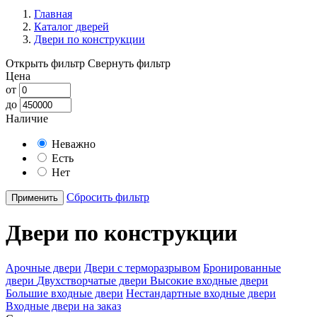
Главная
Каталог дверей
Двери по конструкции
Открыть фильтр
Свернуть фильтр
Цена
от
до
Наличие
Неважно
Есть
Нет
Сбросить фильтр
Применить
Двери по конструкции
Арочные двери
Двери с терморазрывом
Бронированные
двери
Двухстворчатые двери
Высокие входные двери
Большие входные двери
Нестандартные входные двери
Входные двери на заказ