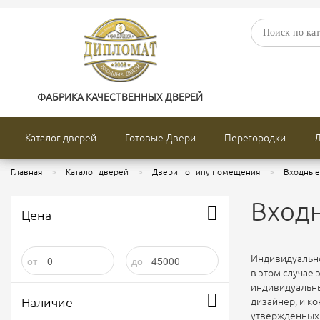
Двери по назначению
Двери по кон
Двери по отделке
Двери по тип
ФАБРИКА КАЧЕСТВЕННЫХ ДВЕРЕЙ
Каталог дверей
Готовые Двери
Перегородки
Главная
Каталог дверей
Двери по типу помещения
Входные 
Входн
Цена
Индивидуальнос
от
до
в этом случае 
индивидуальны
Наличие
дизайнер, и ко
утвержденных 