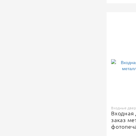
Входные двери
Входная 
заказ ме
фотопеч