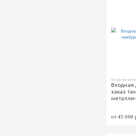
Входные двери
Входная 
заказ та
металли
Коричне
от 45 000 