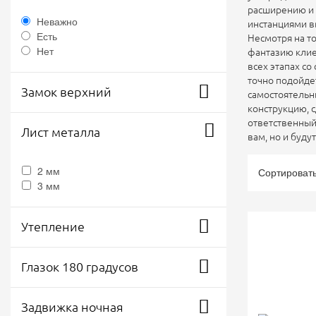
расширению и 
Неважно
инстанциями в
Есть
Несмотря на то
Нет
фантазию клие
всех этапах со
точно подойде
Замок верхний
самостоятельн
конструкцию, 
ответственный
Лист металла
вам, но и буду
2 мм
Сортироват
3 мм
Утепление
Глазок 180 градусов
Задвижка ночная