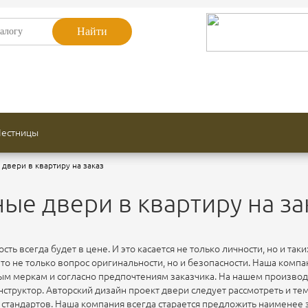
Найти
струкции
Двери по цвету
у помещения
Противопожарные двери
Лестницы
двери в квартиру на заказ
ые двери в квартиру на за
ть всегда будет в цене. И это касается не только личности, но и та
это не только вопрос оригинальности, но и безопасности. Наша компа
м меркам и согласно предпочтениям заказчика. На нашем производс
нструктор. Авторский дизайн проект двери следует рассмотреть и т
стандартов. Наша компания всегда старается предложить наименее з