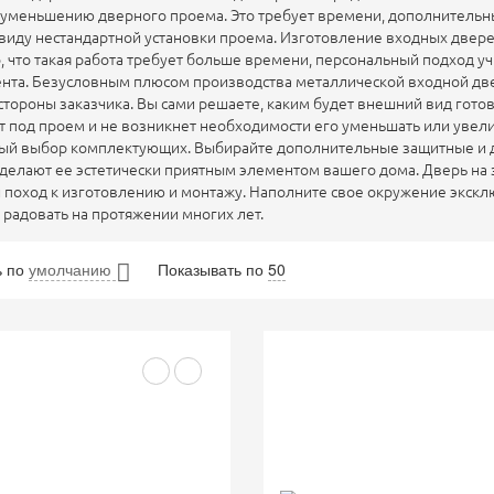
уменьшению дверного проема. Это требует времени, дополнительных
виду нестандартной установки проема. Изготовление входных дверей
, что такая работа требует больше времени, персональный подход у
нта. Безусловным плюсом производства металлической входной двер
 стороны заказчика. Вы сами решаете, каким будет внешний вид гото
т под проем и не возникнет необходимости его уменьшать или увел
ый выбор комплектующих. Выбирайте дополнительные защитные и д
сделают ее эстетически приятным элементом вашего дома. Дверь на 
 поход к изготовлению и монтажу. Наполните свое окружение эксклю
т радовать на протяжении многих лет.
ь
по
умолчанию
Показывать по
50