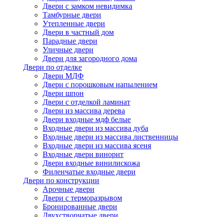
Двери с замком невидимка
Тамбурные двери
Утепленные двери
Двери в частный дом
Парадные двери
Уличные двери
Двери для загородного дома
Двери по отделке
Двери МДФ
Двери с порошковым напылением
Двери шпон
Двери с отделкой ламинат
Двери из массива дерева
Двери входные мдф белые
Входные двери из массива дуба
Входные двери из массива лиственницы
Входные двери из массива ясеня
Входные двери винорит
Двери входные винилискожа
Филенчатые входные двери
Двери по конструкции
Арочные двери
Двери с терморазрывом
Бронированные двери
Двухстворчатые двери