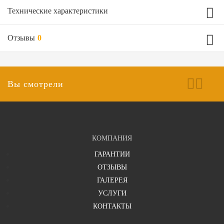
Технические характеристики
Отзывы
0
Технические характеристики двери
На выбор из комплектующих
Ручка на дверь
Вы смотрели
индивидуально, относительно дверного проема
Размеры
Ваш отзыв
4-5 дней
Срок изготовления
КОМПАНИЯ
ГАРАНТИИ
ОТЗЫВЫ
ГАЛЕРЕЯ
УСЛУГИ
КОНТАКТЫ