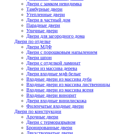
Двери с замком невидимка
Тамбурные двери
Утепленные двери
Двери в частный дом
Парадные двери
Уличные двери
Двери для загородного дома
Двери по отделке
Двери МДФ
Двери с порошковым напылением
Двери шпон
Двери с отделкой ламинат
Двери из массива дерева
Двери входные мдф белые
Входные двери из массива дуба
Входные двери из массива лиственницы
Входные двери из массива ясеня
Входные двери винорит
Двери входные винилискожа
Филенчатые входные двери
Двери по конструкции
Арочные двери
Двери с терморазрывом
Бронированные двери
Двухстворчатые двери