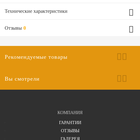
Технические характеристики
Отзывы
0
Характеристики комплектации
Популярная отделка внутри и снаружи
Другой из каталога
Рекомендуемые товары
Замок верхний
СТРАЖ верхний
Замок нижний
ПроСАМ ЗВ 4-3
Вы смотрели
Ваш отзыв
Выбрать тип утеплителя
Минвата 30 мм
Технические характеристики двери
КОМПАНИЯ
?
Отделка наружная сторона
ГАРАНТИИ
МДФ-ПВХ 8 мм с рисунком (любой цвет из каталога)
ОТЗЫВЫ
ГАЛЕРЕЯ