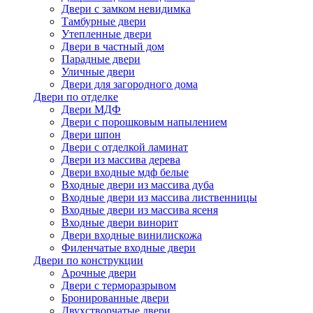
Двери с замком невидимка
Тамбурные двери
Утепленные двери
Двери в частный дом
Парадные двери
Уличные двери
Двери для загородного дома
Двери по отделке
Двери МДФ
Двери с порошковым напылением
Двери шпон
Двери с отделкой ламинат
Двери из массива дерева
Двери входные мдф белые
Входные двери из массива дуба
Входные двери из массива лиственницы
Входные двери из массива ясеня
Входные двери винорит
Двери входные винилискожа
Филенчатые входные двери
Двери по конструкции
Арочные двери
Двери с терморазрывом
Бронированные двери
Двухстворчатые двери