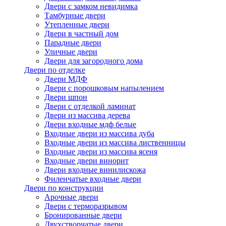
Двери с замком невидимка
Тамбурные двери
Утепленные двери
Двери в частный дом
Парадные двери
Уличные двери
Двери для загородного дома
Двери по отделке
Двери МДФ
Двери с порошковым напылением
Двери шпон
Двери с отделкой ламинат
Двери из массива дерева
Двери входные мдф белые
Входные двери из массива дуба
Входные двери из массива лиственницы
Входные двери из массива ясеня
Входные двери винорит
Двери входные винилискожа
Филенчатые входные двери
Двери по конструкции
Арочные двери
Двери с терморазрывом
Бронированные двери
Двухстворчатые двери