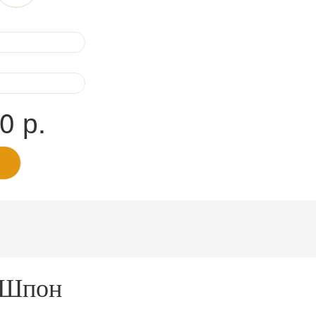
00
р.
и Шпон