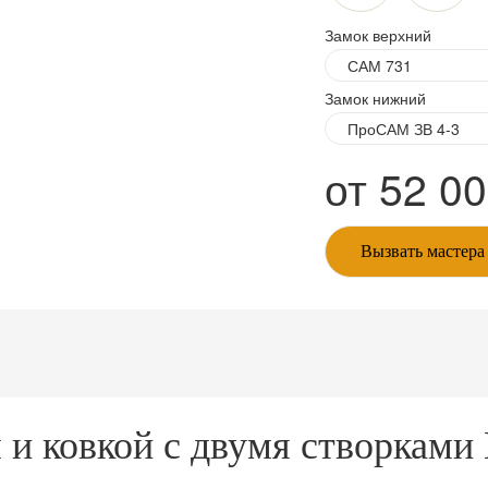
Замок верхний
Замок нижний
от
52 0
Вызвать мастера
м и ковкой с двумя створкам