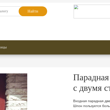
Найти
струкции
Двери по цвету
у помещения
Противопожарные двери
ницы
Парадная 
с двумя 
Входная парадная две
Шпон пользуется боль