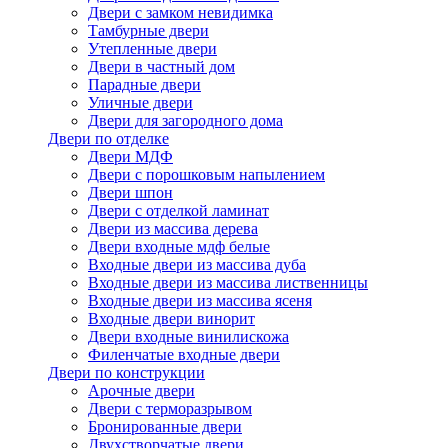
Двери с замком невидимка
Тамбурные двери
Утепленные двери
Двери в частный дом
Парадные двери
Уличные двери
Двери для загородного дома
Двери по отделке
Двери МДФ
Двери с порошковым напылением
Двери шпон
Двери с отделкой ламинат
Двери из массива дерева
Двери входные мдф белые
Входные двери из массива дуба
Входные двери из массива лиственницы
Входные двери из массива ясеня
Входные двери винорит
Двери входные винилискожа
Филенчатые входные двери
Двери по конструкции
Арочные двери
Двери с терморазрывом
Бронированные двери
Двухстворчатые двери