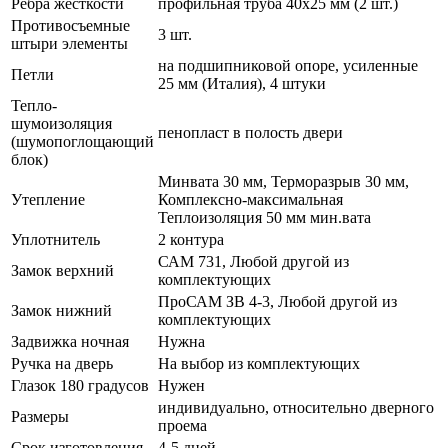
Ребра жесткости
профильная труба 40х25 мм (2 шт.)
Противосъемные
3 шт.
штыри элементы
на подшипниковой опоре, усиленные
Петли
25 мм (Италия), 4 штуки
Тепло-
шумоизоляция
пенопласт в полость двери
(шумопоглощающий
блок)
Минвата 30 мм, Терморазрыв 30 мм,
Утепление
Комплексно-максимальная
Теплоизоляция 50 мм мин.вата
Уплотнитель
2 контура
САМ 731, Любой другой из
Замок верхний
комплектующих
ПроСАМ ЗВ 4-3, Любой другой из
Замок нижний
комплектующих
Задвижка ночная
Нужна
Ручка на дверь
На выбор из комплектующих
Глазок 180 градусов
Нужен
индивидуально, относительно дверного
Размеры
проема
Срок изготовления
4-5 дней