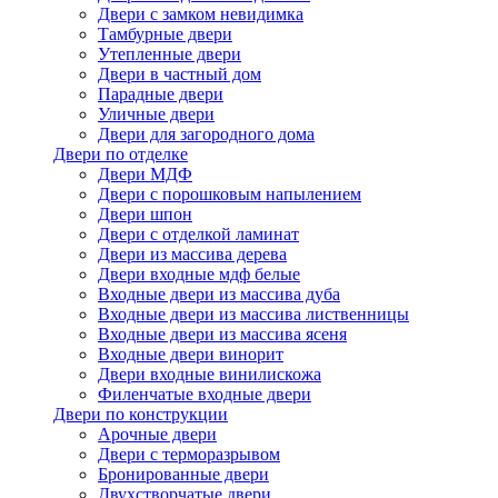
Двери с замком невидимка
Тамбурные двери
Утепленные двери
Двери в частный дом
Парадные двери
Уличные двери
Двери для загородного дома
Двери по отделке
Двери МДФ
Двери с порошковым напылением
Двери шпон
Двери с отделкой ламинат
Двери из массива дерева
Двери входные мдф белые
Входные двери из массива дуба
Входные двери из массива лиственницы
Входные двери из массива ясеня
Входные двери винорит
Двери входные винилискожа
Филенчатые входные двери
Двери по конструкции
Арочные двери
Двери с терморазрывом
Бронированные двери
Двухстворчатые двери