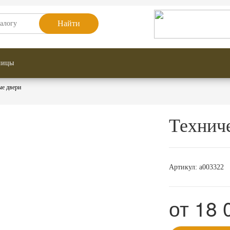
Найти
у помещения
Противопожарные двери
ницы
ые двери
Техниче
Артикул:
a003322
от
18 