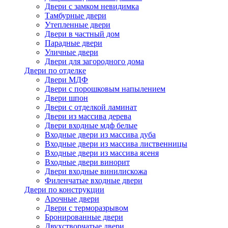
Двери с замком невидимка
Тамбурные двери
Утепленные двери
Двери в частный дом
Парадные двери
Уличные двери
Двери для загородного дома
Двери по отделке
Двери МДФ
Двери с порошковым напылением
Двери шпон
Двери с отделкой ламинат
Двери из массива дерева
Двери входные мдф белые
Входные двери из массива дуба
Входные двери из массива лиственницы
Входные двери из массива ясеня
Входные двери винорит
Двери входные винилискожа
Филенчатые входные двери
Двери по конструкции
Арочные двери
Двери с терморазрывом
Бронированные двери
Двухстворчатые двери