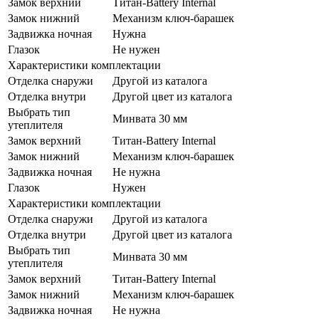
Замок верхний
Титан-Battery Internal
Замок нижний
Механизм ключ-барашек
Задвижка ночная
Нужна
Глазок
Не нужен
Характеристики комплектации
Отделка снаружи
Другой из каталога
Отделка внутри
Другой цвет из каталога
Выбрать тип
Минвата 30 мм
утеплителя
Замок верхний
Титан-Battery Internal
Замок нижний
Механизм ключ-барашек
Задвижка ночная
Не нужна
Глазок
Нужен
Характеристики комплектации
Отделка снаружи
Другой из каталога
Отделка внутри
Другой цвет из каталога
Выбрать тип
Минвата 30 мм
утеплителя
Замок верхний
Титан-Battery Internal
Замок нижний
Механизм ключ-барашек
Задвижка ночная
Не нужна