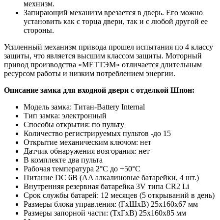
мехнизм.
Запирающий механизм врезается в дверь. Его можно
установить как с торца двери, так и с любой другой ее
стороны.
Усиленный механизм привода прошел испытания по 4 классу
защиты, что является высшим классом защиты. Моторный
привод производства «МЕТТЭМ» отличается длительным
ресурсом работы и низким потреблением энергии.
Описание замка для входной двери с отделкой Шпон:
Модель замка: Титан-Battery Internal
Тип замка: электронный
Способы открытия: по пульту
Количество регистрируемых пультов -до 15
Открытие механическим ключом: нет
Датчик обнаружения возгорания: нет
В комплекте два пульта
Рабочая температура 2°С до +50°С
Питание DC 6В (AA алкалиновые батарейки, 4 шт.)
Внутренняя резервная батарейка 3V типа CR2 Li
Срок службы батарей: 12 месяцев (5 открываний в день)
Размеры блока управления: (ГхШхВ) 25х160х67 мм
Размеры запорной части: (ТхГхВ) 25х160х85 мм