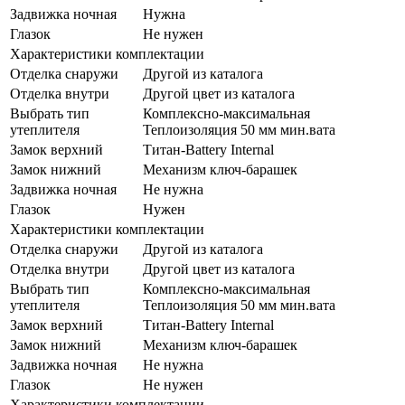
Задвижка ночная
Нужна
Глазок
Не нужен
Характеристики комплектации
Отделка снаружи
Другой из каталога
Отделка внутри
Другой цвет из каталога
Выбрать тип
Комплексно-максимальная
утеплителя
Теплоизоляция 50 мм мин.вата
Замок верхний
Титан-Battery Internal
Замок нижний
Механизм ключ-барашек
Задвижка ночная
Не нужна
Глазок
Нужен
Характеристики комплектации
Отделка снаружи
Другой из каталога
Отделка внутри
Другой цвет из каталога
Выбрать тип
Комплексно-максимальная
утеплителя
Теплоизоляция 50 мм мин.вата
Замок верхний
Титан-Battery Internal
Замок нижний
Механизм ключ-барашек
Задвижка ночная
Не нужна
Глазок
Не нужен
Характеристики комплектации