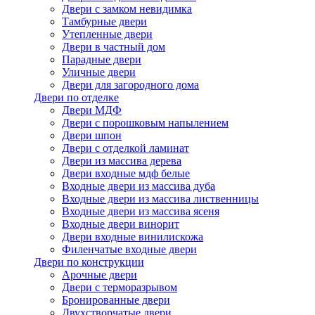
Двери с замком невидимка
Тамбурные двери
Утепленные двери
Двери в частный дом
Парадные двери
Уличные двери
Двери для загородного дома
Двери по отделке
Двери МДФ
Двери с порошковым напылением
Двери шпон
Двери с отделкой ламинат
Двери из массива дерева
Двери входные мдф белые
Входные двери из массива дуба
Входные двери из массива лиственницы
Входные двери из массива ясеня
Входные двери винорит
Двери входные винилискожа
Филенчатые входные двери
Двери по конструкции
Арочные двери
Двери с терморазрывом
Бронированные двери
Двухстворчатые двери