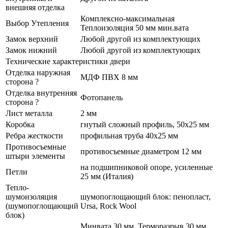
внешняя отделка
Комплексно-максимальная
Выбор Утепления
Теплоизоляция 50 мм мин.вата
Замок верхний
Любой другой из комплектующих
Замок нижний
Любой другой из комплектующих
Технические характеристики двери
Отделка наружная
МДФ ПВХ 8 мм
сторона
?
Отделка внутренняя
Фотопанель
сторона
?
Лист металла
2 мм
Коробка
гнутый сложный профиль, 50x25 мм
Ребра жесткости
профильная труба 40х25 мм
Противосъемные
противосъемные диаметром 12 мм
штыри элементы
на подшипниковой опоре, усиленные
Петли
25 мм (Италия)
Тепло-
шумоизоляция
шумопоглощающий блок: пенопласт,
(шумопоглощающий
Ursa, Rock Wool
блок)
Минвата 30 мм, Терморазрыв 30 мм,