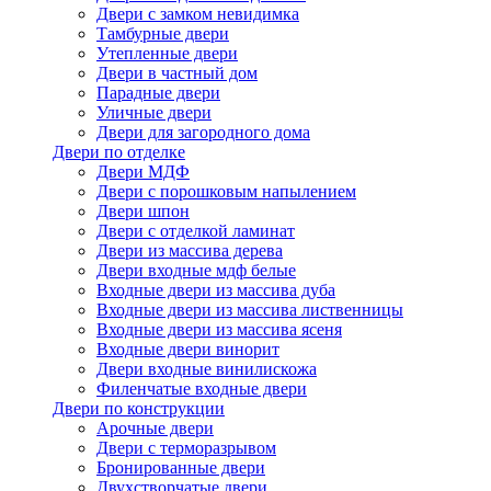
Двери с замком невидимка
Тамбурные двери
Утепленные двери
Двери в частный дом
Парадные двери
Уличные двери
Двери для загородного дома
Двери по отделке
Двери МДФ
Двери с порошковым напылением
Двери шпон
Двери с отделкой ламинат
Двери из массива дерева
Двери входные мдф белые
Входные двери из массива дуба
Входные двери из массива лиственницы
Входные двери из массива ясеня
Входные двери винорит
Двери входные винилискожа
Филенчатые входные двери
Двери по конструкции
Арочные двери
Двери с терморазрывом
Бронированные двери
Двухстворчатые двери