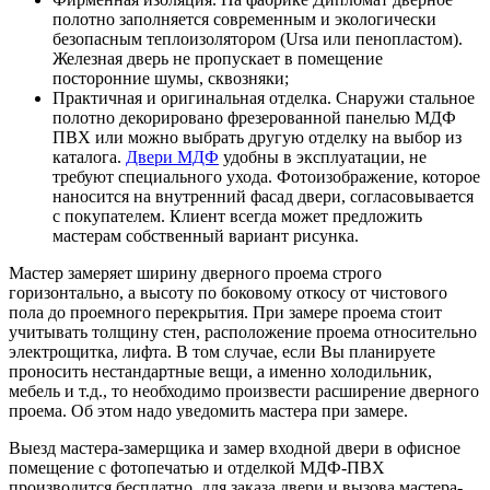
полотно заполняется современным и экологически
безопасным теплоизолятором (Ursa или пенопластом).
Железная дверь не пропускает в помещение
посторонние шумы, сквозняки;
Практичная и оригинальная отделка. Снаружи стальное
полотно декорировано фрезерованной панелью МДФ
ПВХ или можно выбрать другую отделку на выбор из
каталога.
Двери МДФ
удобны в эксплуатации, не
требуют специального ухода. Фотоизображение, которое
наносится на внутренний фасад двери, согласовывается
с покупателем. Клиент всегда может предложить
мастерам собственный вариант рисунка.
Мастер замеряет ширину дверного проема строго
горизонтально, а высоту по боковому откосу от чистового
пола до проемного перекрытия. При замере проема стоит
учитывать толщину стен, расположение проема относительно
электрощитка, лифта. В том случае, если Вы планируете
проносить нестандартные вещи, а именно холодильник,
мебель и т.д., то необходимо произвести расширение дверного
проема. Об этом надо уведомить мастера при замере.
Выезд мастера-замерщика и замер входной двери в офисное
помещение с фотопечатью и отделкой МДФ-ПВХ
производится бесплатно, для заказа двери и вызова мастера-