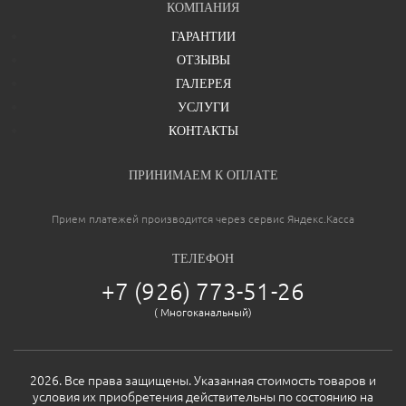
КОМПАНИЯ
2 мм
Лист металла
ГАРАНТИИ
ОТЗЫВЫ
Коробка
ГАЛЕРЕЯ
УСЛУГИ
гнутый сложный профиль, толщина 140 мм, толщина полотна
75 мм.
КОНТАКТЫ
6 штук
Ребра жесткости
ПРИНИМАЕМ К ОПЛАТЕ
Противосъемные штыри элементы
Прием платежей производится через сервис Яндекс.Касса
противосъемные диаметром 12 мм
ТЕЛЕФОН
Ваша оценка
отлично
на подшипниковой опоре, усиленные 25 мм (Италия)
Петли
+7 (926) 773-51-26
( Многоканальный)
Тепло-шумоизоляция (шумопоглощающий блок)
пенопласт повышенной прочности, терморазрывы
Ваше имя
2026. Все права защищены. Указанная стоимость товаров и
Утепление
условия их приобретения действительны по состоянию на