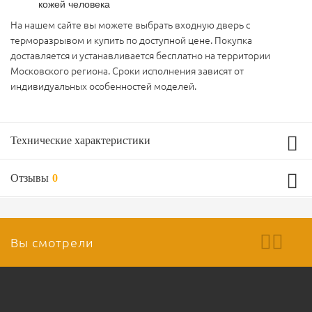
кожей человека
На нашем сайте вы можете выбрать входную дверь с
терморазрывом и купить по доступной цене. Покупка
доставляется и устанавливается бесплатно на территории
Московского региона. Сроки исполнения зависят от
индивидуальных особенностей моделей.
Технические характеристики
Отзывы
0
Технические характеристики двери
?
Отделка наружная сторона
Вы смотрели
МДФ Шпон с уличной пропиткой (цвет из каталога)
?
Отделка внутренняя сторона
Ваш отзыв
Порошковое напыление (цвет из каталога)