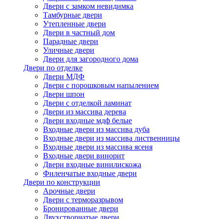
Двери с замком невидимка
Тамбурные двери
Утепленные двери
Двери в частный дом
Парадные двери
Уличные двери
Двери для загородного дома
Двери по отделке
Двери МДФ
Двери с порошковым напылением
Двери шпон
Двери с отделкой ламинат
Двери из массива дерева
Двери входные мдф белые
Входные двери из массива дуба
Входные двери из массива лиственницы
Входные двери из массива ясеня
Входные двери винорит
Двери входные винилискожа
Филенчатые входные двери
Двери по конструкции
Арочные двери
Двери с терморазрывом
Бронированные двери
Двухстворчатые двери