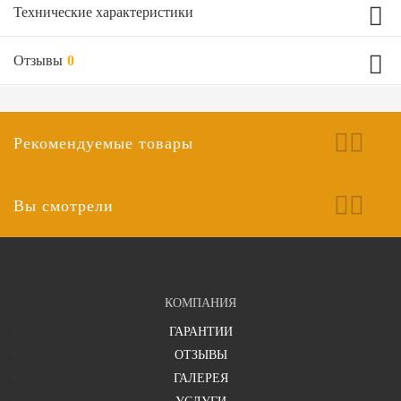
Технические характеристики
Отзывы
0
Характеристики комплектации
Популярная отделка внутри
Другой из каталога
Рекомендуемые товары
Популярная отделка снаружи
Другой из каталога
Средняя оценка товара
Замок верхний
Гардиан
5
Вы смотрели
Замок нижний
Любой другой из комплектующих
Выбрать тип утеплителя
Минвата 30 мм
Технические характеристики двери
КОМПАНИЯ
Ваш отзыв
ГАРАНТИИ
?
Отделка наружная сторона
ОТЗЫВЫ
ГАЛЕРЕЯ
Черный Порошок (любой цвет из каталога)