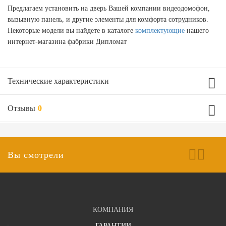
Предлагаем установить на дверь Вашей компании видеодомофон,
вызывную панель, и другие элементы для комфорта сотрудников.
Некоторые модели вы найдете в каталоге
комплектующие
нашего
интернет-магазина фабрики Дипломат
Технические характеристики
Отзывы
0
Технические характеристики двери
?
Отделка наружная сторона
Вы смотрели
Порошок (любой цвет из каталога)
?
Отделка внутренняя сторона
Ваш отзыв
МДФ ПВХ 8 мм (любой цвет из каталога)
КОМПАНИЯ
2 мм
Лист металла
ГАРАНТИИ