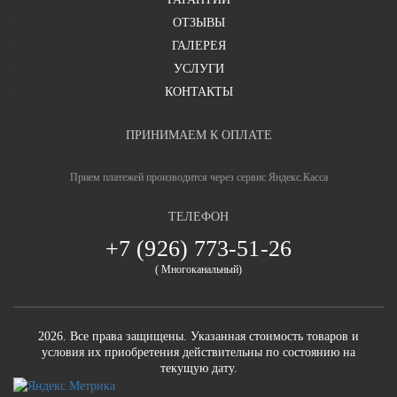
ОТЗЫВЫ
сложный гнутый профиль, 50x25 мм
Коробка
ГАЛЕРЕЯ
УСЛУГИ
профильная труба 40х25 мм (2 шт)
Ребра жесткости
КОНТАКТЫ
3 шт.
Противосъемные штыри элементы
ПРИНИМАЕМ К ОПЛАТЕ
Петли
Прием платежей производится через сервис Яндекс.Касса
на подшипниковой опоре, усиленные 25 мм (Италия), 4 штуки
ТЕЛЕФОН
Ваша оценка
отлично
Тепло-шумоизоляция (шумопоглощающий блок)
+7 (926) 773-51-26
пенопласт в полость двери
( Многоканальный)
2 контура
Уплотнитель
Ваше имя
2026. Все права защищены. Указанная стоимость товаров и
Любой другой из комплектующих
Замок верхний
условия их приобретения действительны по состоянию на
текущую дату.
Любой другой из комплектующих
Замок нижний