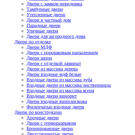
Двери с замком невидимка
Тамбурные двери
Утепленные двери
Двери в частный дом
Парадные двери
Уличные двери
Двери для загородного дома
Двери по отделке
Двери МДФ
Двери с порошковым напылением
Двери шпон
Двери с отделкой ламинат
Двери из массива дерева
Двери входные мдф белые
Входные двери из массива дуба
Входные двери из массива лиственницы
Входные двери из массива ясеня
Входные двери винорит
Двери входные винилискожа
Филенчатые входные двери
Двери по конструкции
Арочные двери
Двери с терморазрывом
Бронированные двери
Двухстворчатые двери