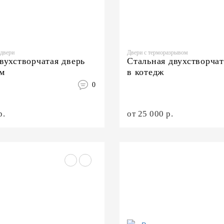
двери
Двери с терморазрывом
вухстворчатая дверь
Стальная двухстворчат
ом
в котедж
0
р.
от 25 000 р.