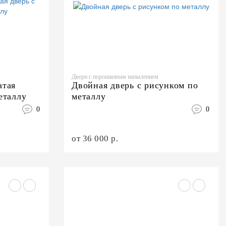
Двери с порошковым напылением
атая
Двойная дверь с рисунком по
еталлу
металлу
0
0
от 36 000 р.