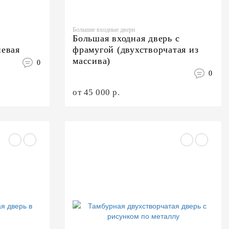
Большие входные двери
ь
Большая входная дверь с
невая
фрамугой (двухстворчатая из
массива)
0
0
от 45 000 р.