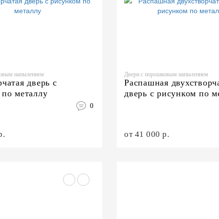
ковым напылением
Двери с порошковым напылением
чатая дверь с
Распашная двухстворч
 по металлу
дверь с рисунком по м
0
р.
от 41 000 р.