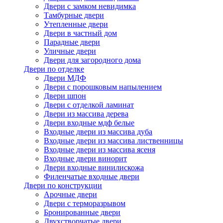
Двери с замком невидимка
Тамбурные двери
Утепленные двери
Двери в частный дом
Парадные двери
Уличные двери
Двери для загородного дома
Двери по отделке
Двери МДФ
Двери с порошковым напылением
Двери шпон
Двери с отделкой ламинат
Двери из массива дерева
Двери входные мдф белые
Входные двери из массива дуба
Входные двери из массива лиственницы
Входные двери из массива ясеня
Входные двери винорит
Двери входные винилискожа
Филенчатые входные двери
Двери по конструкции
Арочные двери
Двери с терморазрывом
Бронированные двери
Двухстворчатые двери